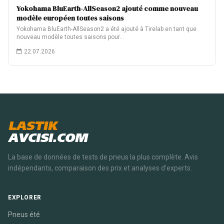
Yokohama BluEarth-AllSeason2 ajouté comme nouveau
modèle européen toutes saisons
Yokohama BluEarth-AllSeason2 a été ajouté à Tirelab en tant que
nouveau modèle toutes saisons pour…
22.07.2026
LASTIK
AVCISI.COM
La base de données de tests de pneus la plus complète. Avis
indépendants, comparaison des prix et analyses d'experts.
EXPLORER
Pneus été