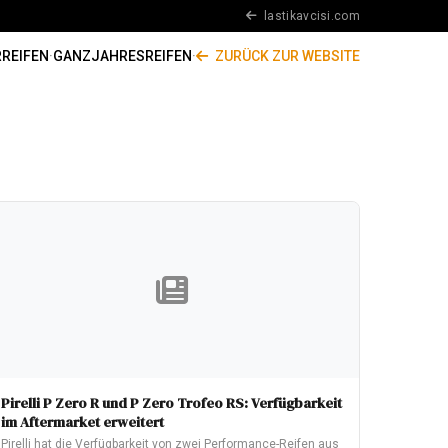
lastikavcisi.com
REIFEN
·
GANZJAHRESREIFEN
·
ZURÜCK ZUR WEBSITE
Pirelli P Zero R und P Zero Trofeo RS: Verfügbarkeit
im Aftermarket erweitert
Pirelli hat die Verfügbarkeit von zwei Performance-Reifen aus