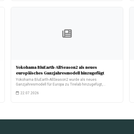
Yokohama BluEarth-AllSeason2 als neues
europäisches Ganzjahresmodell hinzugefügt
Yokohama BluEarth-AllSeason2 wurde als neues
Ganzjahresmodell für Europa zu Tirelab hinzugefügt,
nachdem es im Juni…
22.07.2026