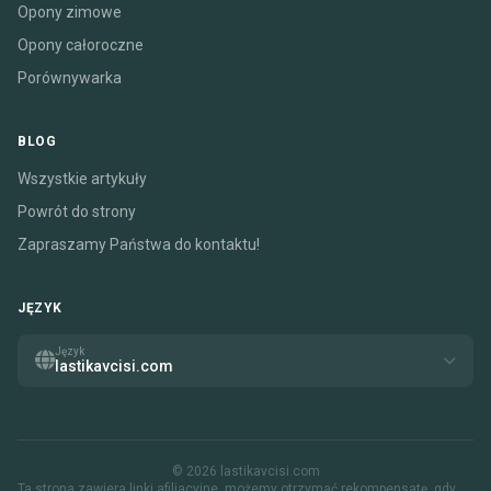
Opony zimowe
Opony całoroczne
Porównywarka
BLOG
Wszystkie artykuły
Powrót do strony
Zapraszamy Państwa do kontaktu!
JĘZYK
Język
lastikavcisi.com
© 2026 lastikavcisi.com
Ta strona zawiera linki afiliacyjne. możemy otrzymać rekompensatę, gdy