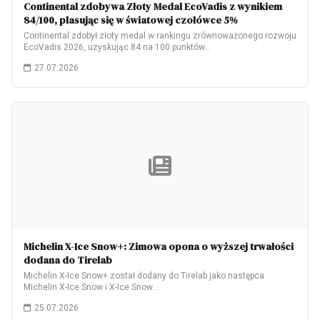
Continental zdobywa Złoty Medal EcoVadis z wynikiem
84/100, plasując się w światowej czołówce 5%
Continental zdobył złoty medal w rankingu zrównoważonego rozwoju
EcoVadis 2026, uzyskując 84 na 100 punktów…
27.07.2026
Michelin X-Ice Snow+: Zimowa opona o wyższej trwałości
dodana do Tirelab
Michelin X-Ice Snow+ został dodany do Tirelab jako następca
Michelin X-Ice Snow i X-Ice Snow…
25.07.2026