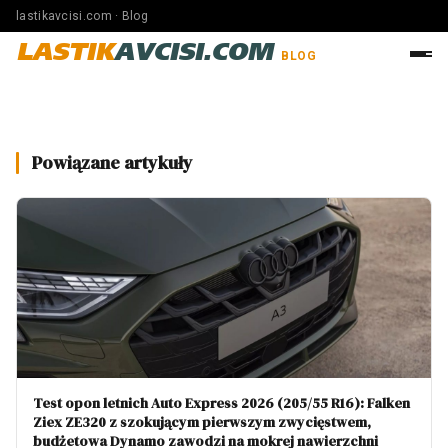
lastikavcisi.com · Blog
LASTIK
AVCISI.COM
BLOG
Powiązane artykuły
Test opon letnich Auto Express 2026 (205/55 R16): Falken
Ziex ZE320 z szokującym pierwszym zwycięstwem,
budżetowa Dynamo zawodzi na mokrej nawierzchni