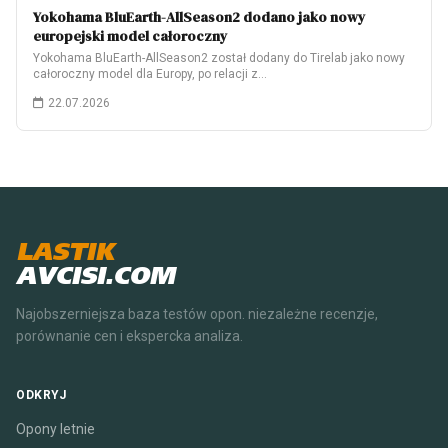
Yokohama BluEarth-AllSeason2 dodano jako nowy
europejski model całoroczny
Yokohama BluEarth-AllSeason2 został dodany do Tirelab jako nowy
całoroczny model dla Europy, po relacji z…
22.07.2026
LASTIK
AVCISI.COM
Najobszerniejsza baza testów opon. niezależne recenzje,
porównanie cen i ekspercka analiza.
ODKRYJ
Opony letnie