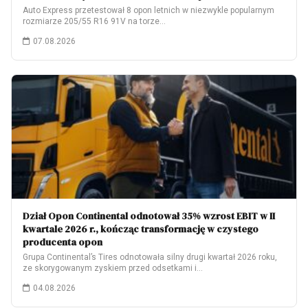
Auto Express przetestował 8 opon letnich w niezwykle popularnym
rozmiarze 205/55 R16 91V na torze…
07.08.2026
Dział Opon Continental odnotował 35% wzrost EBIT w II
kwartale 2026 r., kończąc transformację w czystego
producenta opon
Grupa Continental’s Tires odnotowała silny drugi kwartał 2026 roku,
ze skorygowanym zyskiem przed odsetkami i…
04.08.2026