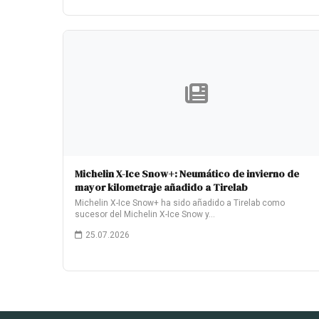
Michelin X-Ice Snow+: Neumático de invierno de
mayor kilometraje añadido a Tirelab
Michelin X-Ice Snow+ ha sido añadido a Tirelab como
sucesor del Michelin X-Ice Snow y…
25.07.2026