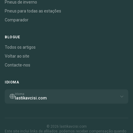
Pneus de inverno
Pneus para todas as estações
Comparador
BLOGUE
Todos os artigos
Voltar ao site
Contacte-nos
IDIOMA
Idioma
lastikavcisi.com
© 2026 lastikavcisi.com
Este site inclui links de afiliados. podemos receber compensação quando