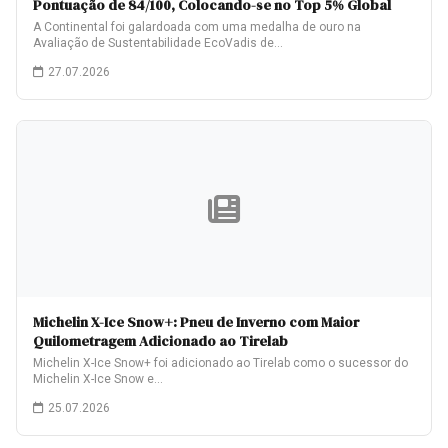
Pontuação de 84/100, Colocando-se no Top 5% Global
A Continental foi galardoada com uma medalha de ouro na
Avaliação de Sustentabilidade EcoVadis de…
27.07.2026
Michelin X-Ice Snow+: Pneu de Inverno com Maior
Quilometragem Adicionado ao Tirelab
Michelin X-Ice Snow+ foi adicionado ao Tirelab como o sucessor do
Michelin X-Ice Snow e…
25.07.2026