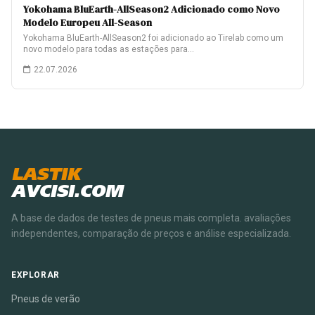
Yokohama BluEarth-AllSeason2 Adicionado como Novo
Modelo Europeu All-Season
Yokohama BluEarth-AllSeason2 foi adicionado ao Tirelab como um
novo modelo para todas as estações para…
22.07.2026
LASTIK
AVCISI.COM
A base de dados de testes de pneus mais completa. avaliações
independentes, comparação de preços e análise especializada.
EXPLORAR
Pneus de verão