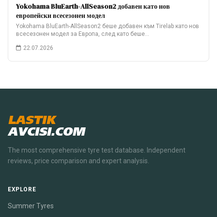
Yokohama BluEarth-AllSeason2 добавен като нов
европейски всесезонен модел
Yokohama BluEarth-AllSeason2 беше добавен към Tirelab като нов
всесезонен модел за Европа, след като беше…
22.07.2026
LASTIK
AVCISI.COM
The most comprehensive tyre test database. Independent
reviews, price comparison and expert analysis.
EXPLORE
Summer Tyres