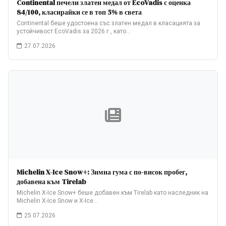
Continental печели златен медал от EcoVadis с оценка
84/100, класирайки се в топ 5% в света
Continental беше удостоена със златен медал в класацията за
устойчивост EcoVadis за 2026 г., като…
27.07.2026
Michelin X-Ice Snow+: Зимна гума с по-висок пробег,
добавена към Tirelab
Michelin X-Ice Snow+ беше добавен към Tirelab като наследник на
Michelin X-Ice Snow и X-Ice…
25.07.2026