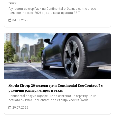
гуми
Груповият сектор Гуми на Continental отбеляза силно второ
тримесечие през 2026 г., като коригираната EBIT…
04.08.2026
Škoda Elroq: 20-цолови гуми Continental EcoContact 7 с
различни размери отпред и отзад
Continental получи одобрение за оригинално вграждане на
летната си гума EcoContact 7 за електрическия Škoda…
29.07.2026