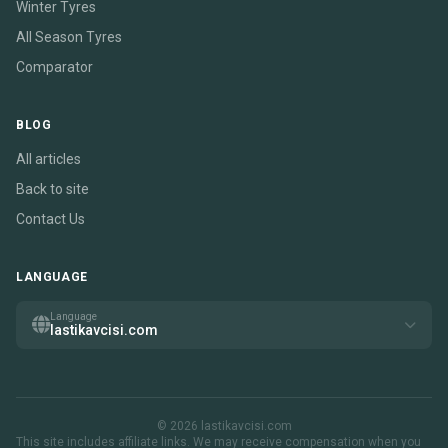
Winter Tyres
All Season Tyres
Comparator
BLOG
All articles
Back to site
Contact Us
LANGUAGE
Language
lastikavcisi.com
© 2026 lastikavcisi.com
This site includes affiliate links. We may receive compensation when you