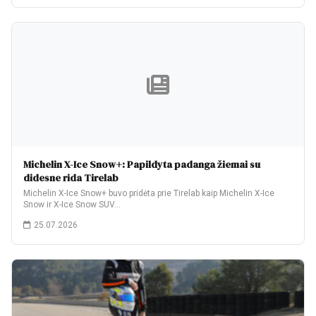
Michelin X-Ice Snow+: Papildyta padanga žiemai su
didesne rida Tirelab
Michelin X-Ice Snow+ buvo pridėta prie Tirelab kaip Michelin X-Ice
Snow ir X-Ice Snow SUV…
25.07.2026