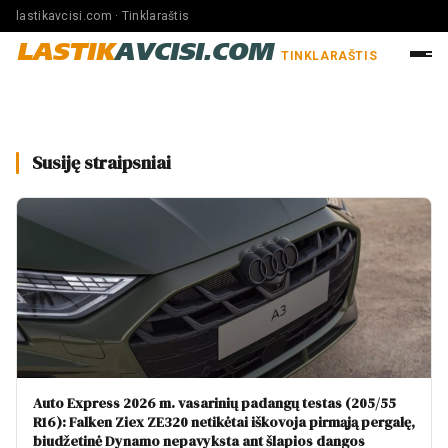
lastikavcisi.com · Tinklaraštis
LASTIK
AVCISI.COM
TINKLARAŠTIS
Susiję straipsniai
Auto Express 2026 m. vasarinių padangų testas (205/55
R16): Falken Ziex ZE320 netikėtai iškovoja pirmąją pergalę,
biudžetinė Dynamo nepavyksta ant šlapios dangos