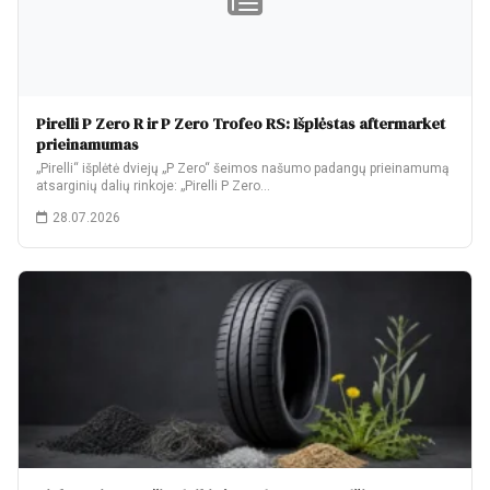
Pirelli P Zero R ir P Zero Trofeo RS: Išplėstas aftermarket
prieinamumas
„Pirelli“ išplėtė dviejų „P Zero“ šeimos našumo padangų prieinamumą
atsarginių dalių rinkoje: „Pirelli P Zero…
28.07.2026