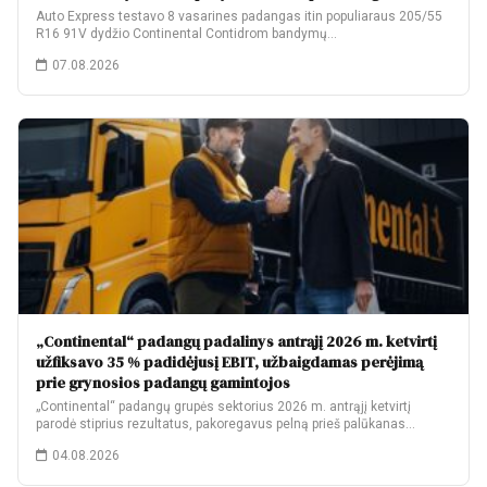
Auto Express testavo 8 vasarines padangas itin populiaraus 205/55
R16 91V dydžio Continental Contidrom bandymų…
07.08.2026
„Continental“ padangų padalinys antrąjį 2026 m. ketvirtį
užfiksavo 35 % padidėjusį EBIT, užbaigdamas perėjimą
prie grynosios padangų gamintojos
„Continental“ padangų grupės sektorius 2026 m. antrąjį ketvirtį
parodė stiprius rezultatus, pakoregavus pelną prieš palūkanas…
04.08.2026