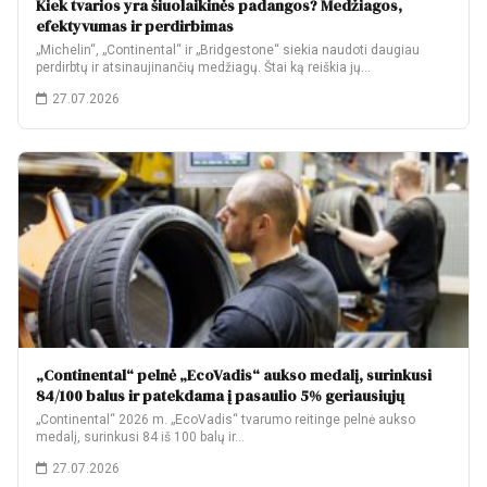
Kiek tvarios yra šiuolaikinės padangos? Medžiagos,
efektyvumas ir perdirbimas
„Michelin“, „Continental“ ir „Bridgestone“ siekia naudoti daugiau
perdirbtų ir atsinaujinančių medžiagų. Štai ką reiškia jų…
27.07.2026
„Continental“ pelnė „EcoVadis“ aukso medalį, surinkusi
84/100 balus ir patekdama į pasaulio 5% geriausiųjų
„Continental“ 2026 m. „EcoVadis“ tvarumo reitinge pelnė aukso
medalį, surinkusi 84 iš 100 balų ir…
27.07.2026