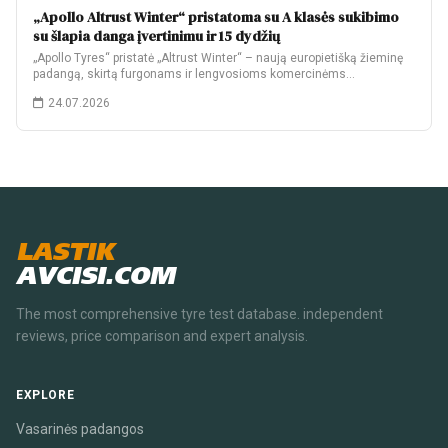
„Apollo Altrust Winter“ pristatoma su A klasės sukibimo
su šlapia danga įvertinimu ir 15 dydžių
„Apollo Tyres“ pristatė „Altrust Winter“ – naują europietišką žieminę
padangą, skirtą furgonams ir lengvosioms komercinėms…
24.07.2026
LASTIK
AVCISI.COM
The most comprehensive tyre test database. independent
reviews, price comparison and expert analysis.
EXPLORE
Vasarinės padangos