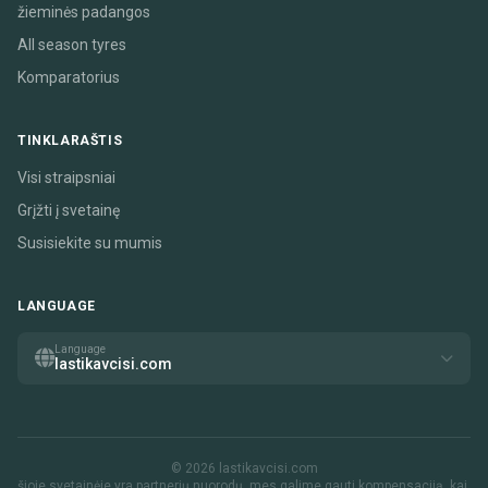
žieminės padangos
All season tyres
Komparatorius
TINKLARAŠTIS
Visi straipsniai
Grįžti į svetainę
Susisiekite su mumis
LANGUAGE
Language
lastikavcisi.com
© 2026 lastikavcisi.com
šioje svetainėje yra partnerių nuorodų. mes galime gauti kompensaciją, kai