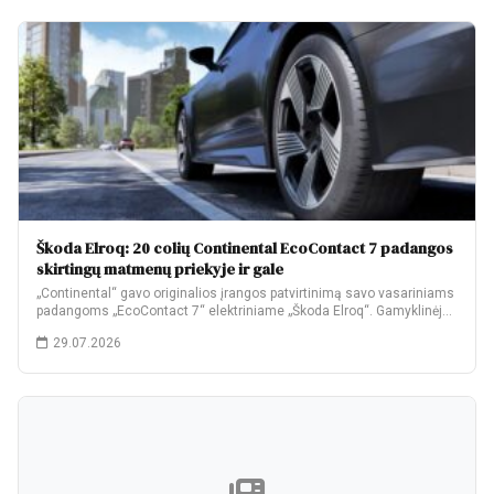
Škoda Elroq: 20 colių Continental EcoContact 7 padangos
skirtingų matmenų priekyje ir gale
„Continental“ gavo originalios įrangos patvirtinimą savo vasariniams
padangoms „EcoContact 7“ elektriniame „Škoda Elroq“. Gamyklinėje
komplektacijoje…
29.07.2026