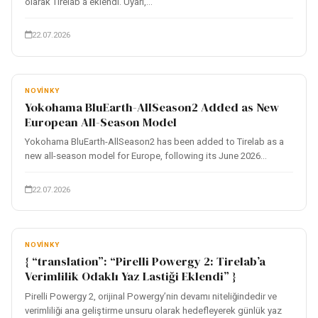
olarak Tirelab’a eklendi. Uyarı,...
22.07.2026
NOVINKY
Yokohama BluEarth-AllSeason2 Added as New
European All-Season Model
Yokohama BluEarth-AllSeason2 has been added to Tirelab as a
new all-season model for Europe, following its June 2026...
22.07.2026
NOVINKY
{ “translation”: “Pirelli Powergy 2: Tirelab’a
Verimlilik Odaklı Yaz Lastiği Eklendi” }
Pirelli Powergy 2, orijinal Powergy’nin devamı niteliğindedir ve
verimliliği ana geliştirme unsuru olarak hedefleyerek günlük yaz