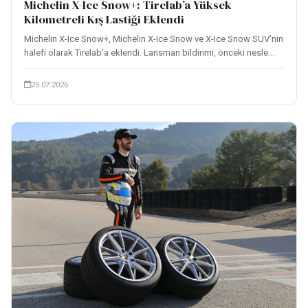
Michelin X-Ice Snow+: Tirelab’a Yüksek
Kilometreli Kış Lastiği Eklendi
Michelin X-Ice Snow+, Michelin X-Ice Snow ve X-Ice Snow SUV’nin
halefi olarak Tirelab’a eklendi. Lansman bildirimi, önceki nesle...
25.07.2026