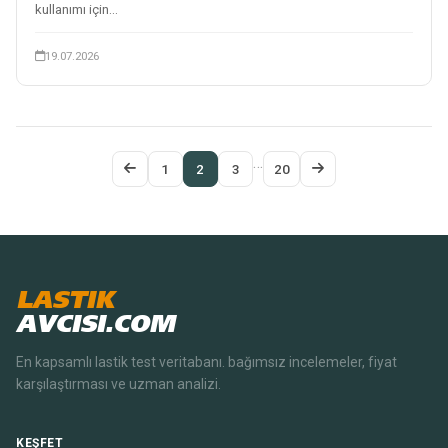
kullanımı için...
19.07.2026
Posts
pagination
…
1
2
3
20
Previous
Next
Page
Page
LASTIK
AVCISI.COM
En kapsamlı lastik test veritabanı. bağımsız incelemeler, fiyat
karşılaştırması ve uzman analizi.
KEŞFET