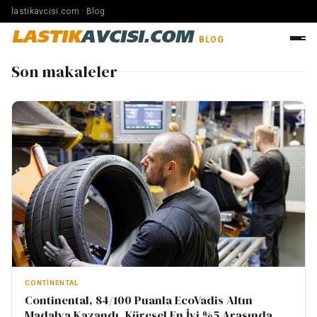
lastikavcisi.com · Blog
LASTIK
AVCISI.COM
BLOG
Son makaleler
CONTINENTAL
Continental, 84/100 Puanla EcoVadis Altın
Madalya Kazandı, Küresel En İyi %5 Arasında