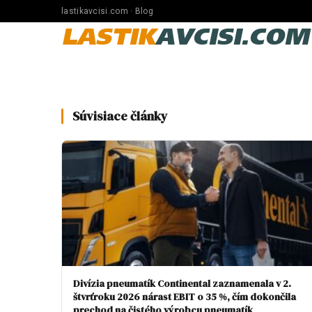
lastikavcisi.com · Blog
LASTIK
AVCISI.COM
Súvisiace články
Divízia pneumatík Continental zaznamenala v 2.
štvrťroku 2026 nárast EBIT o 35 %, čím dokončila
prechod na čistého výrobcu pneumatík