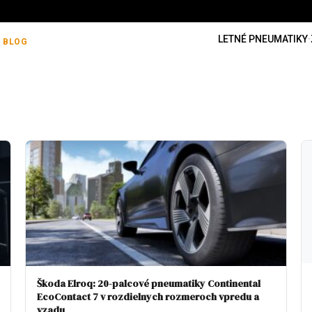
LETNÉ PNEUMATIKY
·
BLOG
Škoda Elroq: 20-palcové pneumatiky Continental
EcoContact 7 v rozdielnych rozmeroch vpredu a
vzadu