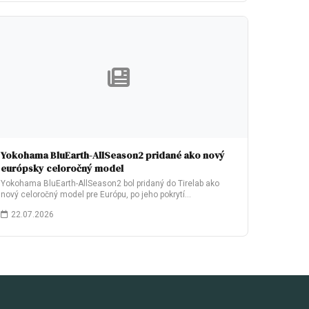
Yokohama BluEarth-AllSeason2 pridané ako nový
európsky celoročný model
Yokohama BluEarth-AllSeason2 bol pridaný do Tirelab ako
nový celoročný model pre Európu, po jeho pokrytí…
22.07.2026