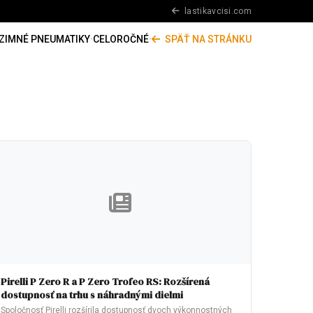
lastikavcisi.com
ZIMNÉ PNEUMATIKY
·
CELOROČNÉ
·
SPÄŤ NA STRÁNKU
Pirelli P Zero R a P Zero Trofeo RS: Rozšírená
dostupnosť na trhu s náhradnými dielmi
Spoločnosť Pirelli rozšírila dostupnosť dvoch výkonnostných