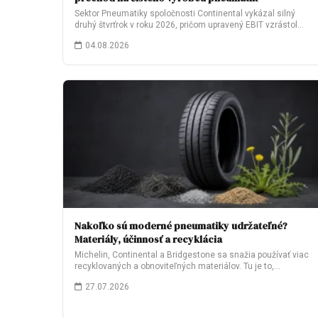
Sektor Pneumatiky spoločnosti Continental vykázal silný
druhý štvrťrok v roku 2026, pričom upravený EBIT vzrástol…
04.08.2026
Nakoľko sú moderné pneumatiky udržateľné?
Materiály, účinnosť a recyklácia
Michelin, Continental a Bridgestone sa snažia používať viac
recyklovaných a obnoviteľných materiálov. Tu je to,…
27.07.2026