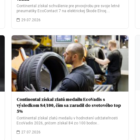
Continental získal schválenie pre prvovýrobu pre svoje letné
pneumatiky EcoContact 7 na elektrickej Škode Elroq.…
29.07.2026
Continental získal zlatú medailu EcoVadis s
výsledkom 84/100, čím sa zaradil do svetového top
5%
Continental získal zlatú medailu v hodnotení udržateľnosti
EcoVadis 2026, pričom získal 84 zo 100 bodov…
27.07.2026