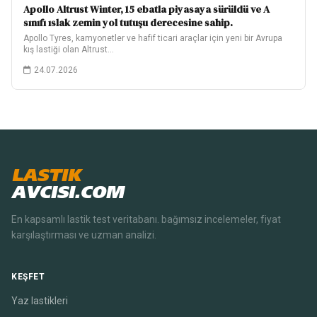
Apollo Altrust Winter, 15 ebatla piyasaya sürüldü ve A
sınıfı ıslak zemin yol tutuşu derecesine sahip.
Apollo Tyres, kamyonetler ve hafif ticari araçlar için yeni bir Avrupa
kış lastiği olan Altrust…
24.07.2026
LASTIK
AVCISI.COM
En kapsamlı lastik test veritabanı. bağımsız incelemeler, fiyat
karşılaştırması ve uzman analizi.
KEŞFET
Yaz lastikleri