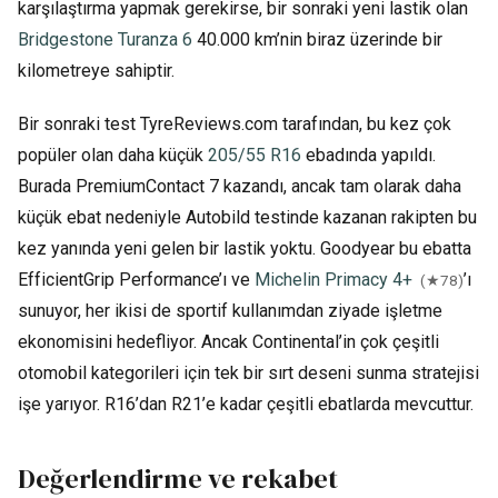
karşılaştırma yapmak gerekirse, bir sonraki yeni lastik olan
Bridgestone Turanza 6
40.000 km’nin biraz üzerinde bir
kilometreye sahiptir.
Bir sonraki test TyreReviews.com tarafından, bu kez çok
popüler olan daha küçük
205/55 R16
ebadında yapıldı.
Burada PremiumContact 7 kazandı, ancak tam olarak daha
küçük ebat nedeniyle Autobild testinde kazanan rakipten bu
kez yanında yeni gelen bir lastik yoktu. Goodyear bu ebatta
EfficientGrip Performance’ı ve
Michelin Primacy 4+
’ı
(★78)
sunuyor, her ikisi de sportif kullanımdan ziyade işletme
ekonomisini hedefliyor. Ancak Continental’in çok çeşitli
otomobil kategorileri için tek bir sırt deseni sunma stratejisi
işe yarıyor. R16’dan R21’e kadar çeşitli ebatlarda mevcuttur.
Değerlendirme ve rekabet