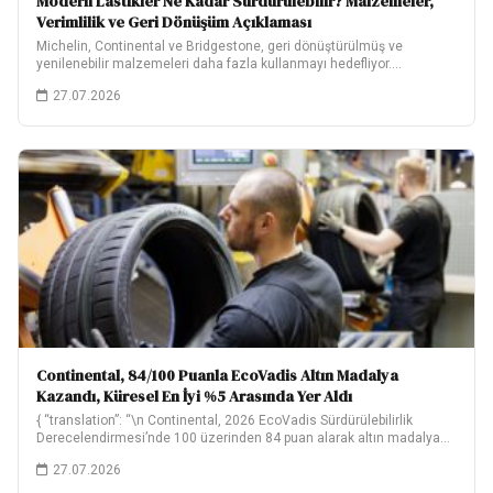
Modern Lastikler Ne Kadar Sürdürülebilir? Malzemeler,
Verimlilik ve Geri Dönüşüm Açıklaması
Michelin, Continental ve Bridgestone, geri dönüştürülmüş ve
yenilenebilir malzemeleri daha fazla kullanmayı hedefliyor.
Hedeflerinin ne…
27.07.2026
Continental, 84/100 Puanla EcoVadis Altın Madalya
Kazandı, Küresel En İyi %5 Arasında Yer Aldı
{ “translation”: “\n Continental, 2026 EcoVadis Sürdürülebilirlik
Derecelendirmesi’nde 100 üzerinden 84 puan alarak altın madalya…
27.07.2026