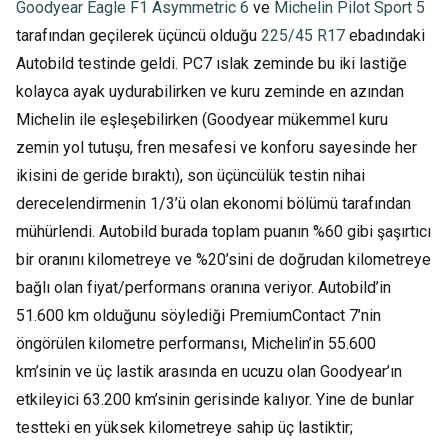
Goodyear Eagle F1 Asymmetric 6
ve
Michelin Pilot Sport 5
tarafından geçilerek üçüncü olduğu
225/45 R17
ebadındaki
Autobild testinde geldi. PC7 ıslak zeminde bu iki lastiğe
kolayca ayak uydurabilirken ve kuru zeminde en azından
Michelin ile eşleşebilirken (Goodyear mükemmel kuru
zemin yol tutuşu, fren mesafesi ve konforu sayesinde her
ikisini de geride bıraktı), son üçüncülük testin nihai
derecelendirmenin 1/3’ü olan ekonomi bölümü tarafından
mühürlendi. Autobild burada toplam puanın %60 gibi şaşırtıcı
bir oranını kilometreye ve %20’sini de doğrudan kilometreye
bağlı olan fiyat/performans oranına veriyor. Autobild’in
51.600 km olduğunu söylediği PremiumContact 7’nin
öngörülen kilometre performansı, Michelin’in 55.600
km’sinin ve üç lastik arasında en ucuzu olan Goodyear’ın
etkileyici 63.200 km’sinin gerisinde kalıyor. Yine de bunlar
testteki en yüksek kilometreye sahip üç lastiktir;