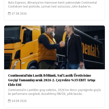
Auto Express, Almanya’nın Hannover kenti yakınındaki Continental
Contidrom test pistinde, uzman test sürücüsü John Barker‘ın…
07.08.2026
Continental’nin Lastik Bölümü, Saf Lastik Üreticisine
Geçişi Tamamlayarak 2026 2. Çeyrekte %35 EBIT Artışı
Elde Etti
Continental’ın Lastikler grup sektörü, 2026’nın ikinci çeyreğinde güçlü
bir performans sergiledi; düzeltilmiş FAVÖK, yıllık bazda…
04.08.2026