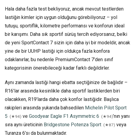
Hala daha fazla test bekliyoruz, ancak mevcut testlerden
lastiğin kimler için uygun olduğunu görebiliyoruz – yol
tutuşu, sportiflik, kilometre performansı ve konforun ideal
bir karışımı. Daha sık sportif sürüş tercih ediyorsanız, belki
de yeni SportContact 7 sizin için daha iyi bir modeldir, ancak
yine de bir UUHP lastiği için oldukça fazla konfora
odaklanırlar, bu nedenle PremiumContact 7’den sınıf
kategorisinin önerebileceği kadar farklı değildirler.
Aynı zamanda lastiği hangi ebatta seçtiğinize de bağlıdır –
R16’lar arasında kesinlikle daha sportif lastiklerden biri
olacakken, R19’larda daha çok konfor lastiğidir. Başlıca
rakipleri arasında yukarıda bahsedilen
Michelin Pilot Sport
5
ve
Goodyear Eagle F1 Asymmetric 6
’nın yanı
(★94)
(★94)
sıra aynı üreticinin
Bridgestone Potenza Sport
veya
(★87)
Turanza 6’sı da bulunmaktadır.