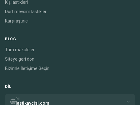
Kış lastikleri
Dört mevsim lastikler
Karşılaştırıcı
BLOG
Tüm makaleler
Siteye geri dön
Bizimle İletişime Geçin
DIL
Dil
lastikavcisi.com
© 2026 lastikavcisi.com
Bu site ortaklık bağlantıları içerir. belirli bağlantılara tıkladığınızda tazminat