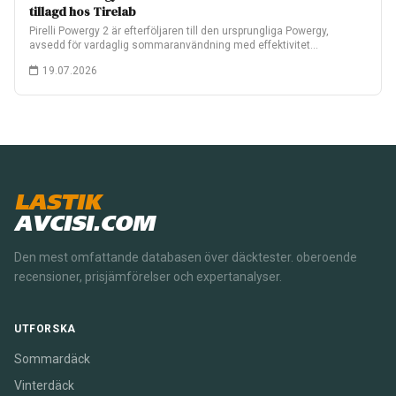
tillagd hos Tirelab
Pirelli Powergy 2 är efterföljaren till den ursprungliga Powergy,
avsedd för vardaglig sommaranvändning med effektivitet…
19.07.2026
LASTIK
AVCISI.COM
Den mest omfattande databasen över däcktester. oberoende
recensioner, prisjämförelser och expertanalyser.
UTFORSKA
Sommardäck
Vinterdäck