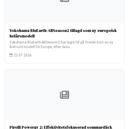
Yokohama BluEarth-AllSeason2 tillagd som ny europeisk
helårsmodell
Yokohama BluEarth-AllSeason2 har lagts till på Tirelab som en ny
året-runt-modell för Europa, efter dess…
22.07.2026
Pirelli Powergy 2: Effektivitetsfokuserad sommardäck