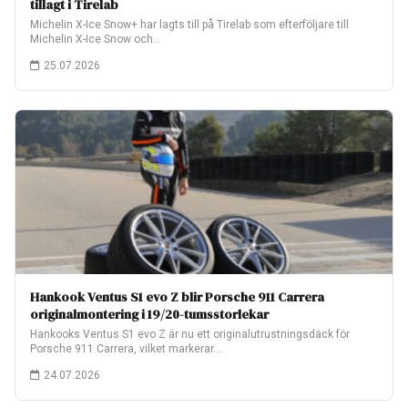
tillagt i Tirelab
Michelin X-Ice Snow+ har lagts till på Tirelab som efterföljare till
Michelin X-Ice Snow och…
25.07.2026
Hankook Ventus S1 evo Z blir Porsche 911 Carrera
originalmontering i 19/20-tumsstorlekar
Hankooks Ventus S1 evo Z är nu ett originalutrustningsdäck för
Porsche 911 Carrera, vilket markerar…
24.07.2026