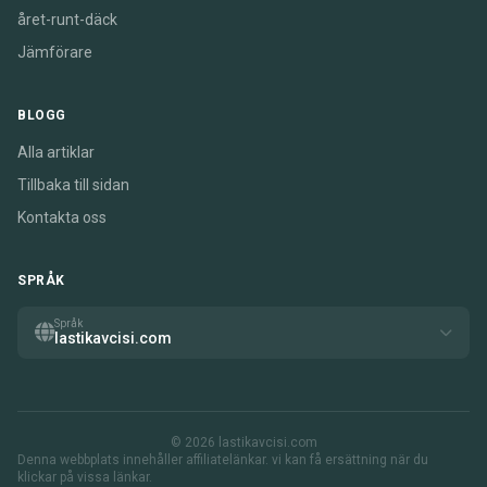
året-runt-däck
Jämförare
BLOGG
Alla artiklar
Tillbaka till sidan
Kontakta oss
SPRÅK
Språk
lastikavcisi.com
© 2026 lastikavcisi.com
Denna webbplats innehåller affiliatelänkar. vi kan få ersättning när du
klickar på vissa länkar.