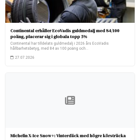
Continental erhåller EcoVadis guldmedalj med 84/100
poäng, placerar sig i globala topp 5%
Continental har tilldelats guldmedalj i 2026 års EcoVadis
hållbarhetsbetyg, med 84 av 100 poäng och…
27.07.2026
Michelin X-Ice Snow+: Vinterdäck med högre körsträcka