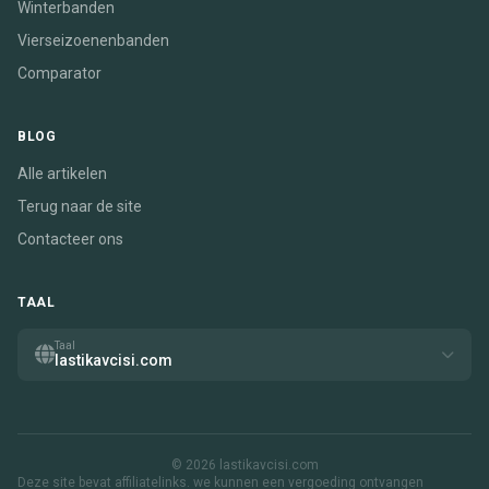
Winterbanden
Vierseizoenenbanden
Comparator
BLOG
Alle artikelen
Terug naar de site
Contacteer ons
TAAL
Taal
lastikavcisi.com
© 2026 lastikavcisi.com
Deze site bevat affiliatelinks. we kunnen een vergoeding ontvangen