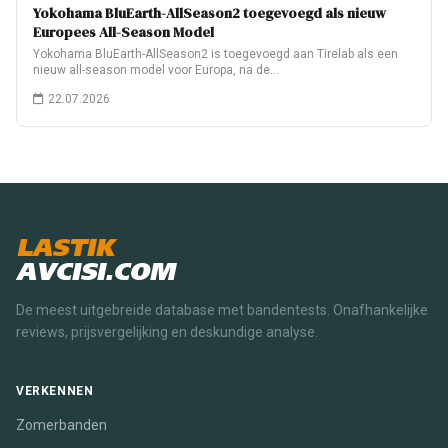
Yokohama BluEarth-AllSeason2 toegevoegd als nieuw
Europees All-Season Model
Yokohama BluEarth-AllSeason2 is toegevoegd aan Tirelab als een
nieuw all-season model voor Europa, na de…
22.07.2026
LASTIK
AVCISI.COM
De meest uitgebreide database met bandentests. Onafhankelijke
reviews, prijsvergelijking en deskundige analyse.
VERKENNEN
Zomerbanden