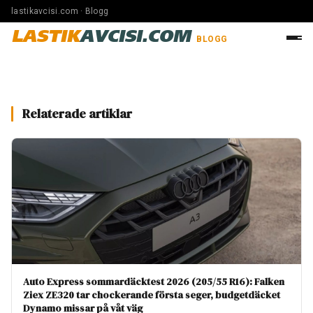
lastikavcisi.com · Blogg
LASTIK
AVCISI.COM
BLOGG
Relaterade artiklar
Auto Express sommardäcktest 2026 (205/55 R16): Falken
Ziex ZE320 tar chockerande första seger, budgetdäcket
Dynamo missar på våt väg