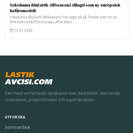
Yokohama BluEarth-AllSeason2 tillagd som ny europeisk
helårsmodell
Yokohama BluEarth-AllSeason2 har lagts till på Tirelab som en ny
året-runt-modell för Europa, efter dess…
22.07.2026
LASTIK
AVCISI.COM
Den mest omfattande databasen över däcktester. oberoende
recensioner, prisjämförelser och expertanalyser.
UTFORSKA
Sommardäck