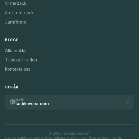
Vinterdäck
året-runt-däck
Jämförare
BLOGG
Alla artiklar
Tillbaka till sidan
Kontakta oss
SPRÅK
Språk
lastikavcisi.com
© 2026 lastikavcisi.com
Denna webbplats innehåller affiliatelänkar. vi kan få ersättning när du