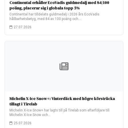
Continental erhåller EcoVadis guldmedalj med 84/100
poäng, placerar sig i globala topp 5%
Continental har tilldelats guldmedalj i 2026 års EcoVadis
hållbarhetsbetyg, med 84 av 100 poäng och…
27.07.2026
Michelin X-Ice Snow+: Vinterdäck med högre körsträcka
tillagt i Tirelab
Michelin X-Ice Snow+ har lagts till på Tirelab som efterföljare till
Michelin X-Ice Snow och…
25.07.2026