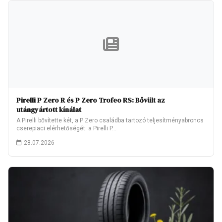
Pirelli P Zero R és P Zero Trofeo RS: Bővült az
utángyártott kínálat
A Pirelli bővítette két, a P Zero családba tartozó teljesítményabroncs
cserepiaci elérhetőségét: a Pirelli P…
28.07.2026