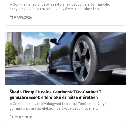
A Continental abroncsok szektorának csoportja erős második
negyedévet zárt 2026-ban, az egy évvel korábbihoz képest…
04.08.2026
Škoda Elroq: 20 colos Continental EcoContact 7
gumiabroncsok eltérő első és hátsó méretben
A Continental gyári jóváhagyást kapott az EcoContact 7 nyári
gumiabroncsára az elektromos Škoda Elroq modellel…
29.07.2026