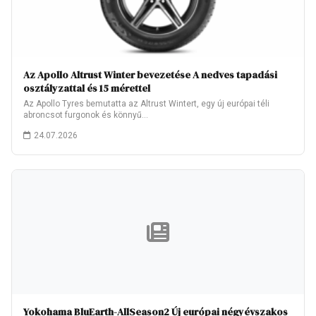
Az Apollo Altrust Winter bevezetése A nedves tapadási
osztályzattal és 15 mérettel
Az Apollo Tyres bemutatta az Altrust Wintert, egy új európai téli
abroncsot furgonok és könnyű…
24.07.2026
Yokohama BluEarth-AllSeason2 Új európai négyévszakos