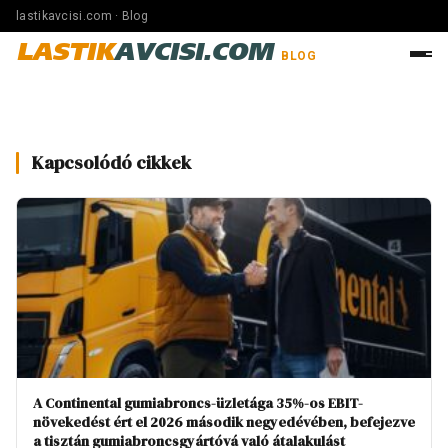
lastikavcisi.com · Blog
LASTIK
AVCISI.COM
BLOG
Kapcsolódó cikkek
A Continental gumiabroncs-üzletága 35%-os EBIT-
növekedést ért el 2026 második negyedévében, befejezve
a tisztán gumiabroncsgyártóvá való átalakulást