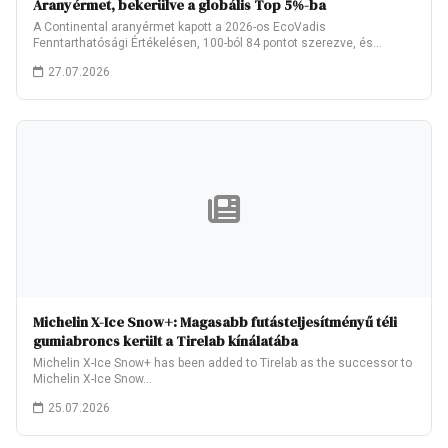
Aranyérmet, bekerülve a globális Top 5%-ba
A Continental aranyérmet kapott a 2026-os EcoVadis
Fenntarthatósági Értékelésen, 100-ból 84 pontot szerezve, és
ezzel…
27.07.2026
Michelin X-Ice Snow+: Magasabb futásteljesítményű téli
gumiabroncs került a Tirelab kínálatába
Michelin X-Ice Snow+ has been added to Tirelab as the successor to
Michelin X-Ice Snow…
25.07.2026