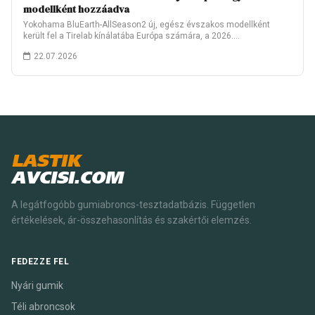
modellként hozzáadva
Yokohama BluEarth-AllSeason2 új, egész évszakos modellként
került fel a Tirelab kínálatába Európa számára, a 2026.…
22.07.2026
LASTIK
AVCISI.COM
A legátfogóbb gumiabroncs-tesztadatbázis. Független
értékelések, ár-összehasonlítás és szakértői elemzés.
FEDEZZE FEL
Nyári gumik
Téli abroncsok